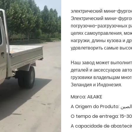
электрический мини-фурго
Электрический мини-фургон
погрузочно-разгрузочных р
целях самоуправления, мож
нагрузки, длины кузова и д
удовлетворить самые высок
Наш завод может выполнить
деталей и аксессуаров авт
грузовики владельцам многи
Зеландия и Индонезия.
Marca:
AILAIKE
A Origem do Produto:
الصين
O tempo de entrega:
15-3
A capacidade de abasteci