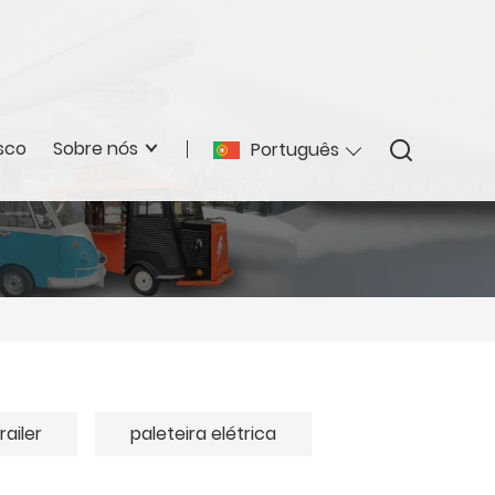
sco
Sobre nós
Português
ailer
paleteira elétrica