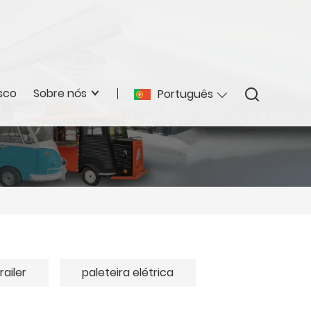
sco
Sobre nós
Português
ailer
paleteira elétrica