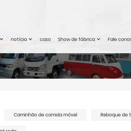
notícia
caso
Show de fábrica
Fale cono
Caminhão de comida móvel
Reboque de tr