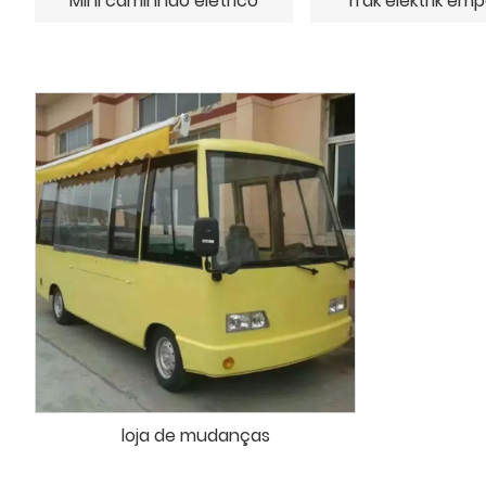
Mini caminhão elétrico
Trak elektrik em
loja de mudanças